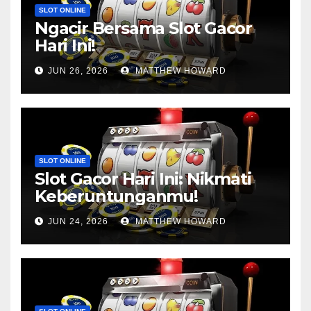
SLOT ONLINE
Ngacir Bersama Slot Gacor
Hari Ini!
JUN 26, 2026
MATTHEW HOWARD
SLOT ONLINE
Slot Gacor Hari Ini: Nikmati
Keberuntunganmu!
JUN 24, 2026
MATTHEW HOWARD