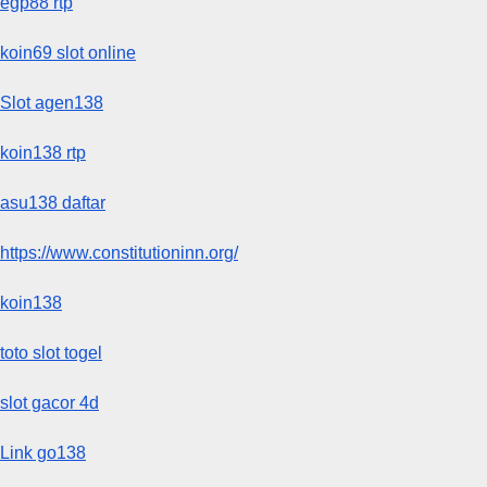
egp88 rtp
koin69 slot online
Slot agen138
koin138 rtp
asu138 daftar
https://www.constitutioninn.org/
koin138
toto slot togel
slot gacor 4d
Link go138