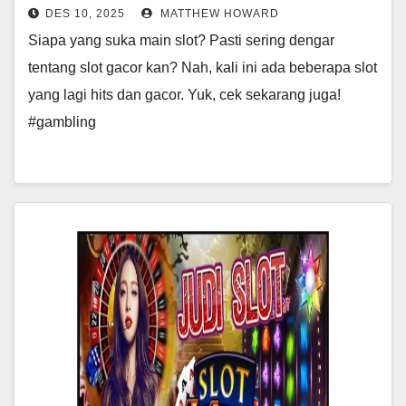
DES 10, 2025
MATTHEW HOWARD
Siapa yang suka main slot? Pasti sering dengar
tentang slot gacor kan? Nah, kali ini ada beberapa slot
yang lagi hits dan gacor. Yuk, cek sekarang juga!
#gambling