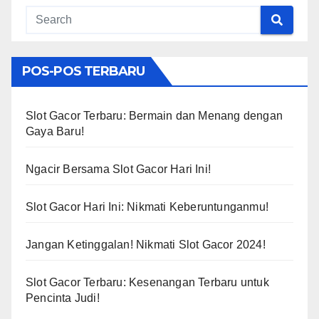
POS-POS TERBARU
Slot Gacor Terbaru: Bermain dan Menang dengan
Gaya Baru!
Ngacir Bersama Slot Gacor Hari Ini!
Slot Gacor Hari Ini: Nikmati Keberuntunganmu!
Jangan Ketinggalan! Nikmati Slot Gacor 2024!
Slot Gacor Terbaru: Kesenangan Terbaru untuk
Pencinta Judi!