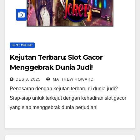
SLOT ONLINE
Kejutan Terbaru: Slot Gacor
Menggebrak Dunia Judi!
DES 8, 2025
MATTHEW HOWARD
Penasaran dengan kejutan terbaru di dunia judi?
Siap-siap untuk terkejut dengan kehadiran slot gacor
yang siap menggebrak dunia perjudian!