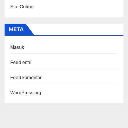
Slot Online
META
Masuk
Feed entri
Feed komentar
WordPress.org