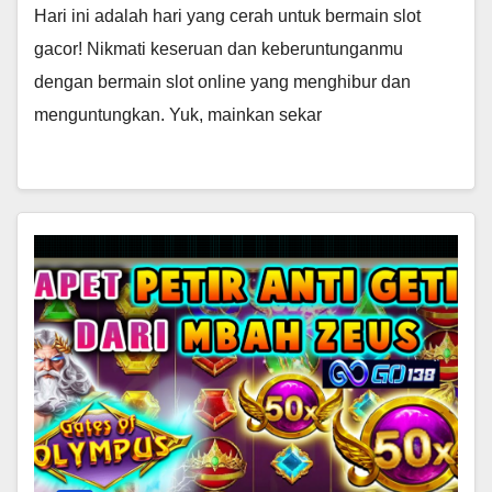
Hari ini adalah hari yang cerah untuk bermain slot
gacor! Nikmati keseruan dan keberuntunganmu
dengan bermain slot online yang menghibur dan
menguntungkan. Yuk, mainkan sekar