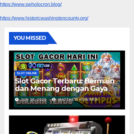
https://www.swholocron.blog/
https://www.historicwashingtoncounty.org/
YOU MISSED
SLOT ONLINE
Slot Gacor Terbaru: Bermain
dan Menang dengan Gaya
Baru!
JUN 28, 2026
MATTHEW HOWARD