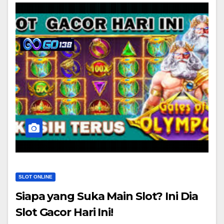
SLOT ONLINE
Siapa yang Suka Main Slot? Ini Dia
Slot Gacor Hari Ini!