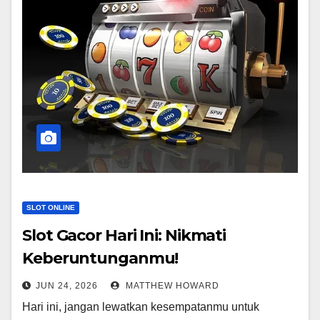
SLOT ONLINE
Slot Gacor Hari Ini: Nikmati
Keberuntunganmu!
JUN 24, 2026
MATTHEW HOWARD
Hari ini, jangan lewatkan kesempatanmu untuk