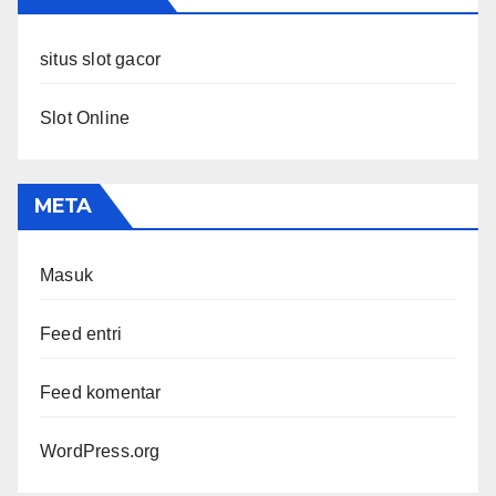
situs slot gacor
Slot Online
META
Masuk
Feed entri
Feed komentar
WordPress.org