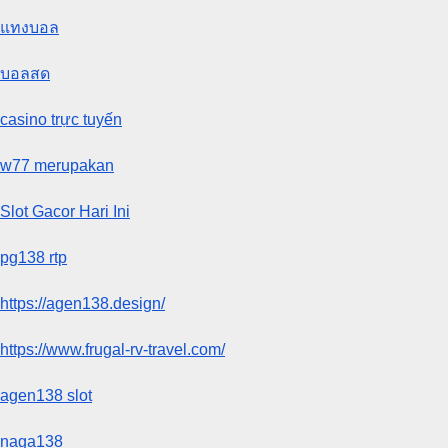
แทงบอล
บอลสด
casino trực tuyến
w77 merupakan
Slot Gacor Hari Ini
pg138 rtp
https://agen138.design/
https://www.frugal-rv-travel.com/
agen138 slot
naga138