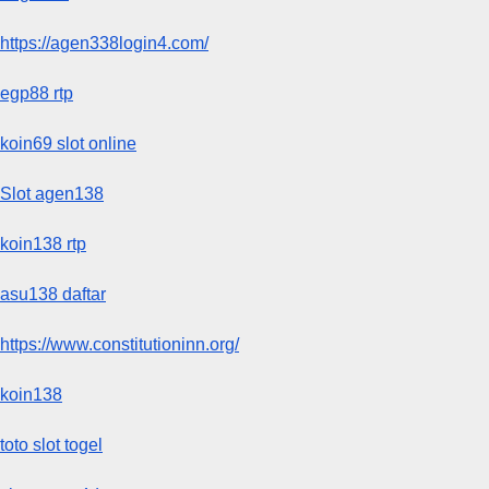
https://agen338login4.com/
egp88 rtp
koin69 slot online
Slot agen138
koin138 rtp
asu138 daftar
https://www.constitutioninn.org/
koin138
toto slot togel