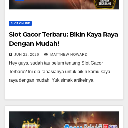
SLOT ONLINE
Slot Gacor Terbaru: Bikin Kaya Raya
Dengan Mudah!
JUN 22, 2026
MATTHEW HOWARD
Hey guys, sudah tau belum tentang Slot Gacor
Terbaru? Ini dia rahasianya untuk bikin kamu kaya
raya dengan mudah! Yuk simak artikelnya!