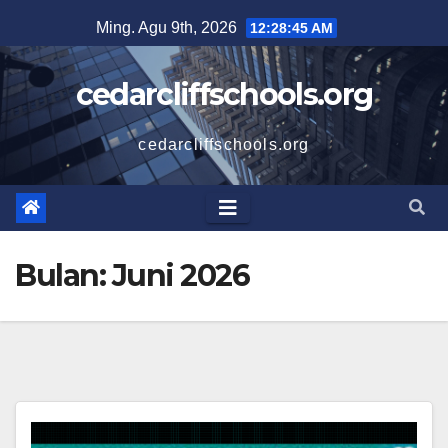
Skip
Ming. Agu 9th, 2026
12:28:47 AM
to
content
cedarcliffschools.org
cedarcliffschools.org
Bulan:
Juni 2026