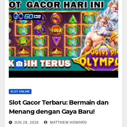
SLOT ONLINE
Slot Gacor Terbaru: Bermain dan
Menang dengan Gaya Baru!
JUN 28, 2026
MATTHEW HOWARD