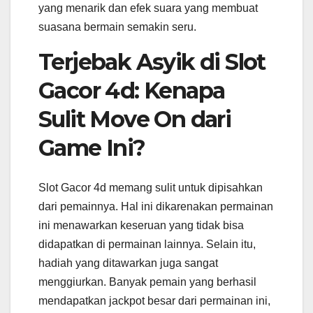
yang menarik dan efek suara yang membuat
suasana bermain semakin seru.
Terjebak Asyik di Slot
Gacor 4d: Kenapa
Sulit Move On dari
Game Ini?
Slot Gacor 4d memang sulit untuk dipisahkan
dari pemainnya. Hal ini dikarenakan permainan
ini menawarkan keseruan yang tidak bisa
didapatkan di permainan lainnya. Selain itu,
hadiah yang ditawarkan juga sangat
menggiurkan. Banyak pemain yang berhasil
mendapatkan jackpot besar dari permainan ini,