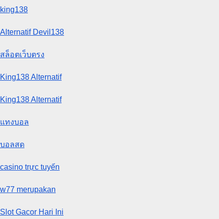
king138
Alternatif Devil138
สล็อตเว็บตรง
King138 Alternatif
King138 Alternatif
แทงบอล
บอลสด
casino trực tuyến
w77 merupakan
Slot Gacor Hari Ini