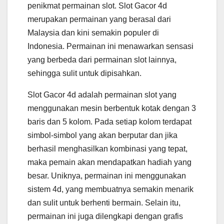
penikmat permainan slot. Slot Gacor 4d
merupakan permainan yang berasal dari
Malaysia dan kini semakin populer di
Indonesia. Permainan ini menawarkan sensasi
yang berbeda dari permainan slot lainnya,
sehingga sulit untuk dipisahkan.
Slot Gacor 4d adalah permainan slot yang
menggunakan mesin berbentuk kotak dengan 3
baris dan 5 kolom. Pada setiap kolom terdapat
simbol-simbol yang akan berputar dan jika
berhasil menghasilkan kombinasi yang tepat,
maka pemain akan mendapatkan hadiah yang
besar. Uniknya, permainan ini menggunakan
sistem 4d, yang membuatnya semakin menarik
dan sulit untuk berhenti bermain. Selain itu,
permainan ini juga dilengkapi dengan grafis