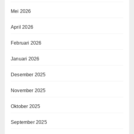
Mei 2026
April 2026
Februari 2026
Januari 2026
Desember 2025
November 2025
Oktober 2025
September 2025