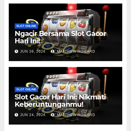
SLOT ONLINE
Ngacir Bersama Slot Gacor
Hari Ini!
JUN 26, 2026
MATTHEW HOWARD
SLOT ONLINE
Slot Gacor Hari Ini: Nikmati
Keberuntunganmu!
JUN 24, 2026
MATTHEW HOWARD