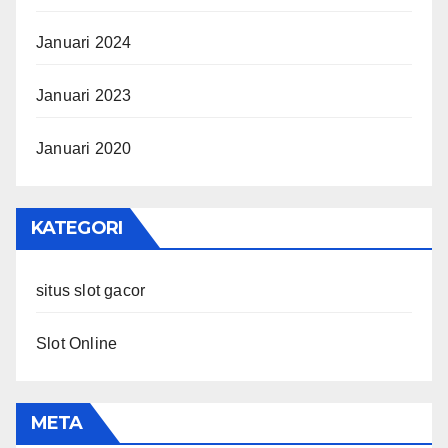
Januari 2024
Januari 2023
Januari 2020
KATEGORI
situs slot gacor
Slot Online
META