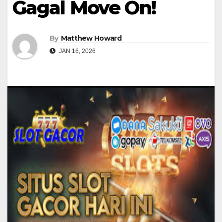
Gagal Move On!
By
Matthew Howard
JAN 16, 2026