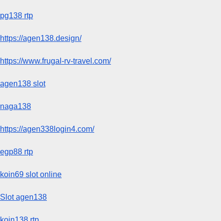
pg138 rtp
https://agen138.design/
https://www.frugal-rv-travel.com/
agen138 slot
naga138
https://agen338login4.com/
egp88 rtp
koin69 slot online
Slot agen138
koin138 rtp