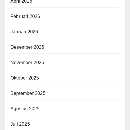
April 2026
Februari 2026
Januari 2026
Desember 2025
November 2025
Oktober 2025
September 2025
Agustus 2025
Juli 2025