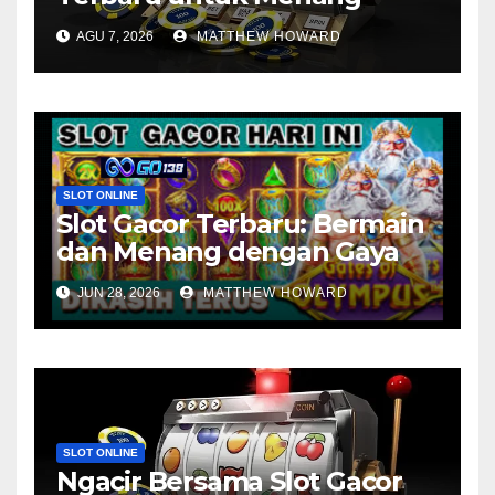
Besar!
AGU 7, 2026
MATTHEW HOWARD
SLOT ONLINE
Slot Gacor Terbaru: Bermain
dan Menang dengan Gaya
Baru!
JUN 28, 2026
MATTHEW HOWARD
SLOT ONLINE
Ngacir Bersama Slot Gacor