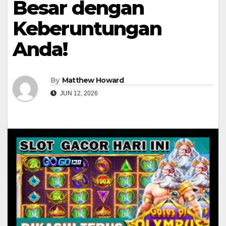
Besar dengan
Keberuntungan
Anda!
By
Matthew Howard
JUN 12, 2026