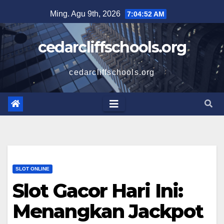
Skip
Ming. Agu 9th, 2026
7:04:53 AM
to
content
cedarcliffschools.org
cedarcliffschools.org
SLOT ONLINE
Slot Gacor Hari Ini:
Menangkan Jackpot