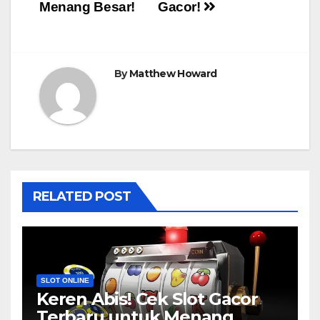
Menang Besar!
Gacor!
By
Matthew Howard
RELATED POST
SLOT ONLINE
Keren Abis! Cek Slot Gacor
Terbaru untuk Menang