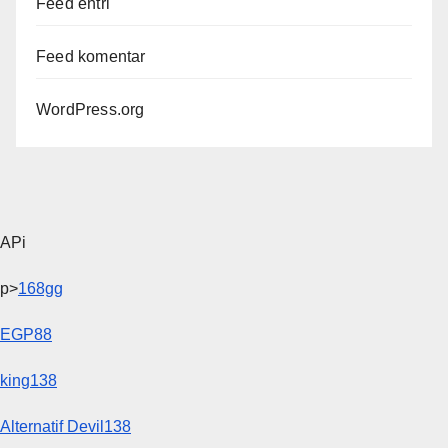
Feed entri
Feed komentar
WordPress.org
APi
p>
168gg
EGP88
king138
Alternatif Devil138