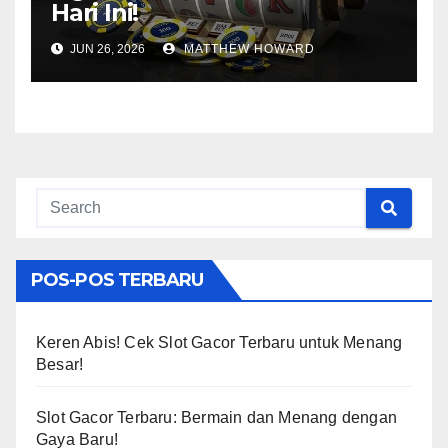
Hari Ini!
JUN 26, 2026
MATTHEW HOWARD
POS-POS TERBARU
Keren Abis! Cek Slot Gacor Terbaru untuk Menang
Besar!
Slot Gacor Terbaru: Bermain dan Menang dengan
Gaya Baru!