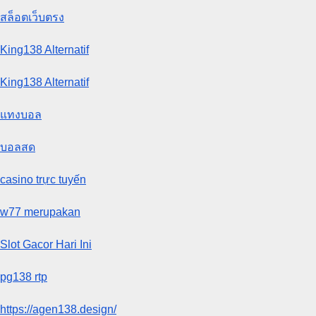
สล็อตเว็บตรง
King138 Alternatif
King138 Alternatif
แทงบอล
บอลสด
casino trực tuyến
w77 merupakan
Slot Gacor Hari Ini
pg138 rtp
https://agen138.design/