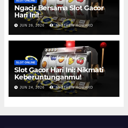
SLOT ONLINE
Ngacir Bersama Slot Gacor
Hari Ini!
JUN 26, 2026
MATTHEW HOWARD
SLOT ONLINE
Slot Gacor Hari Ini: Nikmati
Keberuntunganmu!
JUN 24, 2026
MATTHEW HOWARD