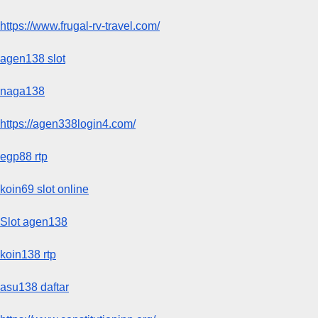
https://www.frugal-rv-travel.com/
agen138 slot
naga138
https://agen338login4.com/
egp88 rtp
koin69 slot online
Slot agen138
koin138 rtp
asu138 daftar