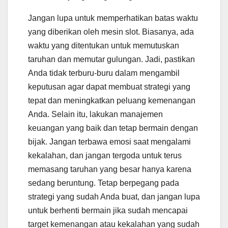
Jangan lupa untuk memperhatikan batas waktu
yang diberikan oleh mesin slot. Biasanya, ada
waktu yang ditentukan untuk memutuskan
taruhan dan memutar gulungan. Jadi, pastikan
Anda tidak terburu-buru dalam mengambil
keputusan agar dapat membuat strategi yang
tepat dan meningkatkan peluang kemenangan
Anda. Selain itu, lakukan manajemen
keuangan yang baik dan tetap bermain dengan
bijak. Jangan terbawa emosi saat mengalami
kekalahan, dan jangan tergoda untuk terus
memasang taruhan yang besar hanya karena
sedang beruntung. Tetap berpegang pada
strategi yang sudah Anda buat, dan jangan lupa
untuk berhenti bermain jika sudah mencapai
target kemenangan atau kekalahan yang sudah